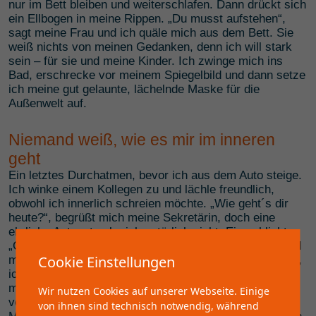
nur im Bett bleiben und weiterschlafen. Dann drückt sich
ein Ellbogen in meine Rippen. „Du musst aufstehen“,
sagt meine Frau und ich quäle mich aus dem Bett. Sie
weiß nichts von meinen Gedanken, denn ich will stark
sein – für sie und meine Kinder. Ich zwinge mich ins
Bad, erschrecke vor meinem Spiegelbild und dann setze
ich meine gut gelaunte, lächelnde Maske für die
Außenwelt auf.
Niemand weiß, wie es mir im inneren
geht
Ein letztes Durchatmen, bevor ich aus dem Auto steige.
Ich winke einem Kollegen zu und lächle freundlich,
obwohl ich innerlich schreien möchte. „Wie geht´s dir
heute?“, begrüßt mich meine Sekretärin, doch eine
ehrliche Antwort gebe ich natürlich nicht. Ein schlichtes
„Gut, wie immer …“ reicht. Ich schließe die Bürotür und
Cookie Einstellungen
möchte am liebsten losschreien. Die Arbeit stapelt sich,
ich bin überfordert und schon klopft ein Mitarbeiter an
meine Tür – das Personalgespräch hatte ich
Wir nutzen Cookies auf unserer Webseite. Einige
vollkommen vergessen. Also setze ich wieder meine
von ihnen sind technisch notwendig, während