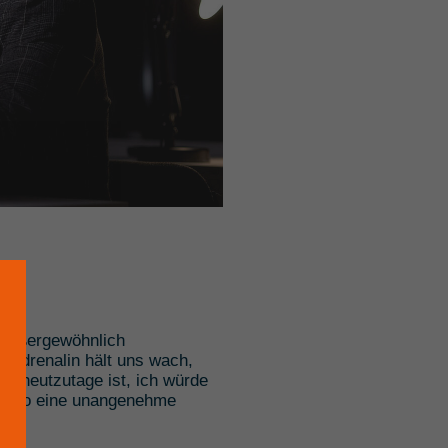
 außergewöhnlich
. Adrenalin hält uns wach,
ss heutzutage ist, ich würde
t also eine unangenehme