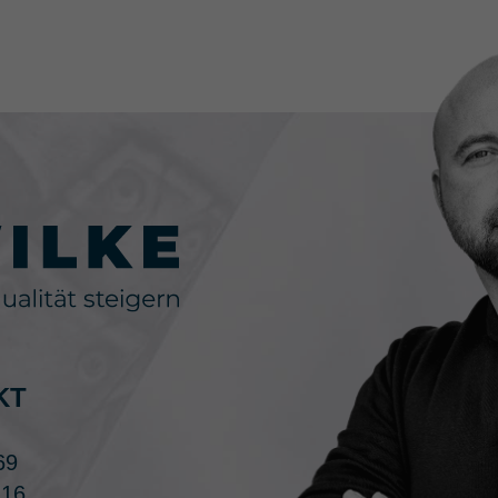
KT
69
 16