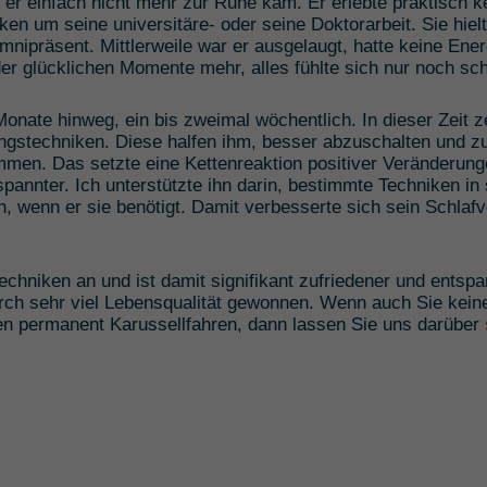
l er einfach nicht mehr zur Ruhe kam. Er erlebte praktisch
en um seine universitäre- oder seine Doktorarbeit. Sie hie
mnipräsent. Mittlerweile war er ausgelaugt, hatte keine Ener
er glücklichen Momente mehr, alles fühlte sich nur noch sc
onate hinweg, ein bis zweimal wöchentlich. In dieser Zeit z
techniken. Diese halfen ihm, besser abzuschalten und zu 
mmen. Das setzte eine Kettenreaktion positiver Veränderung
annter. Ich unterstützte ihn darin, bestimmte Techniken in s
 wenn er sie benötigt. Damit verbesserte sich sein Schlafv
chniken an und ist damit signifikant zufriedener und entspa
rch sehr viel Lebensqualität gewonnen. Wenn auch Sie kei
n permanent Karussellfahren, dann lassen Sie uns darüber