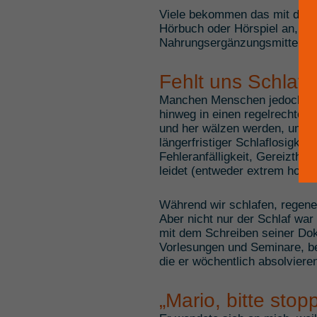
Viele bekommen das mit den un
Hörbuch oder Hörspiel an, g
Nahrungsergänzungsmittel wi
Fehlt uns Schlaf,
Manchen Menschen jedoch helfe
hinweg in einen regelrechten S
und her wälzen werden, um am
längerfristiger Schlaflosigkei
Fehleranfälligkeit, Gereizthe
leidet (entweder extrem hoher 
Während wir schlafen, regener
Aber nicht nur der Schlaf wa
mit dem Schreiben seiner Dok
Vorlesungen und Seminare, be
die er wöchentlich absolviere
„Mario, bitte sto