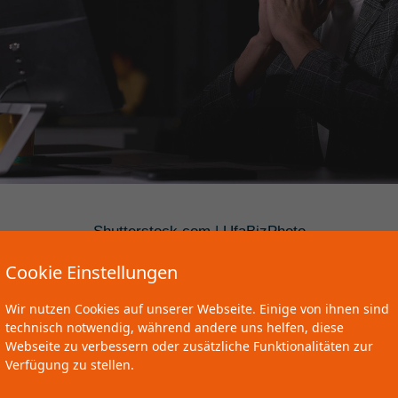
Shutterstock.com | UfaBizPhoto
Cookie Einstellungen
mmen, dass Menschen abends keine Ruhe finden. Gerade in
Wir nutzen Cookies auf unserer Webseite. Einige von ihnen sind
gen Phasen ist diese Reaktion des Körpers keine Seltenheit
technisch notwendig, während andere uns helfen, diese
hon auf der Flucht vor einem Bären müde werden? Unser Stre
Webseite zu verbessern oder zusätzliche Funktionalitäten zur
 90% aller Fälle nicht lebensgefährlich. Das Wachliegen is
Verfügung zu stellen.