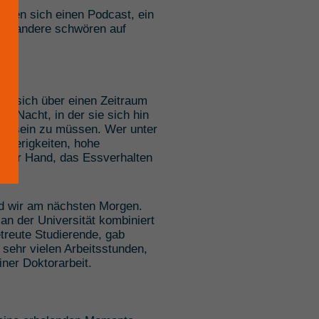
achen sich einen Podcast, ein
en, andere schwören auf
sie sich über einen Zeitraum
er Nacht, in der sie sich hin
hig sein zu müssen. Wer unter
chwierigkeiten, hohe
us der Hand, das Essverhalten
ind wir am nächsten Morgen.
n der Universität kombiniert
treute Studierende, gab
sehr vielen Arbeitsstunden,
ner Doktorarbeit.