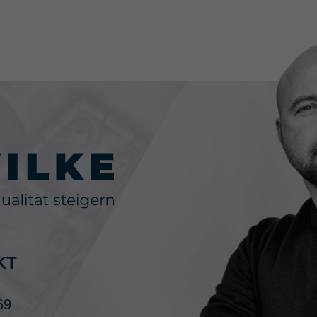
KT
69