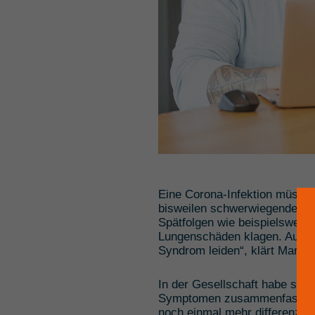
Eine Corona-Infektion müsse 
bisweilen schwerwiegende Lan
Spätfolgen wie beispielsweis
Lungenschäden klagen. Auch 
Syndrom leiden“, klärt Mario 
In der Gesellschaft habe sich 
Symptomen zusammenfasst, die
noch einmal mehr differenzier