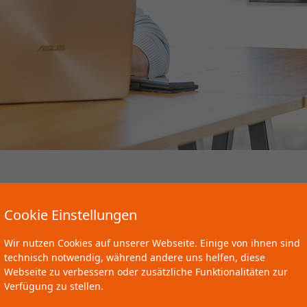
nicht immer schwerwiegend sein, dennoch können auch bei 
gzeitfolgen auftreten. „Untersuchungen und Studien zeigen,
Cookie Einstellungen
e dauerhafter Erschöpfung, Konzentrationsproblemen oder so
jüngere Menschen ohne Vorerkrankung können unter Long C
Wir nutzen Cookies auf unserer Webseite. Einige von ihnen sind
Wilke auf.
technisch notwendig, während andere uns helfen, diese
Webseite zu verbessern oder zusätzliche Funktionalitäten zur
vor allem der Begriff Long Covid etabliert, der stellvertreten
Verfügung zu stellen.
 noch lange nach der eigentlichen Corona-Infektion auftre
t, da das allgemeine Bild von Long Covid zu ungenau ist. D