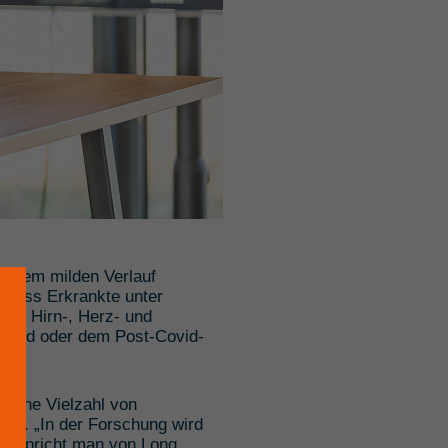
einem milden Verlauf
 dass Erkrankte unter
gar Hirn-, Herz- und
ovid oder dem Post-Covid-
d eine Vielzahl von
ten. „In der Forschung wird
ort spricht man von Long