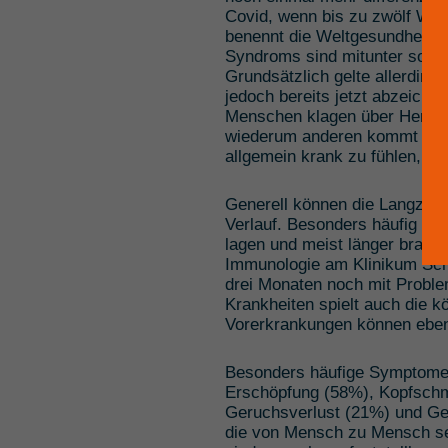
Covid, wenn bis zu zwölf Wo
benennt die Weltgesundheitso
Syndroms sind mitunter so st
Grundsätzlich gelte allerding
jedoch bereits jetzt abzeichne
Menschen klagen über Herz-,
wiederum anderen kommt es i
allgemein krank zu fühlen, o
Generell können die Langzeitf
Verlauf. Besonders häufig tre
lagen und meist länger brauc
Immunologie am Klinikum Sch
drei Monaten noch mit Proble
Krankheiten spielt auch die k
Vorerkrankungen können ebenfa
Besonders häufige Symptome, 
Erschöpfung (58%), Kopfschm
Geruchsverlust (21%) und G
die von Mensch zu Mensch se