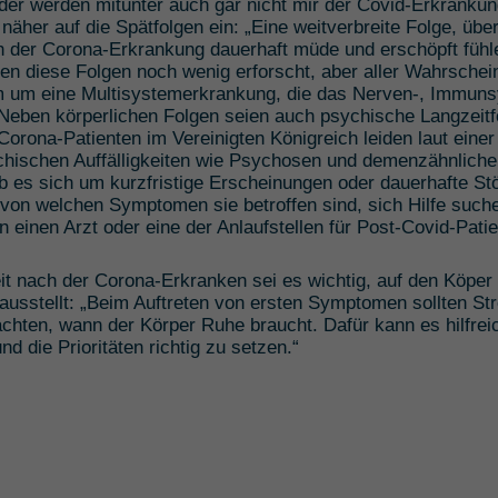
oder werden mitunter auch gar nicht mir der Covid-Erkrankun
 näher auf die Spätfolgen ein: „Eine weitverbreite Folge, ü
ach der Corona-Erkrankung dauerhaft müde und erschöpft fühl
n diese Folgen noch wenig erforscht, aber aller Wahrscheinl
 um eine Multisystemerkrankung, die das Nerven-, Immun
“ Neben körperlichen Folgen seien auch psychische Langzeitf
 Corona-Patienten im Vereinigten Königreich leiden laut ein
ychischen Auffälligkeiten wie Psychosen und demenzähnlich
b es sich um kurzfristige Erscheinungen oder dauerhafte Stö
von welchen Symptomen sie betroffen sind, sich Hilfe suche
an einen Arzt oder eine der Anlaufstellen für Post-Covid-Pat
it nach der Corona-Erkranken sei es wichtig, auf den Köper
ausstellt: „Beim Auftreten von ersten Symptomen sollten St
achten, wann der Körper Ruhe braucht. Dafür kann es hilfreic
nd die Prioritäten richtig zu setzen.“