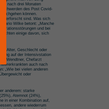
lles nach drei Monaten
 Beschwerden des Post Covid-
ag nachgehen können.
end erforscht sind. Was sich
uch Mario Wilke betont: „Manche
ntrationsstörungen und bei
ichten einige davon, sich
von Alter, Geschlecht oder
kung auf der Intensivstation
ens Wendtner, Chefarzt
hwererkrankten auch nach
n: „Wie bei vielen anderen
, Übergewicht oder
er anderem: starke
(25%), Atemnot (24%),
e in einer Kombination auf,
messen, andere wiederrum