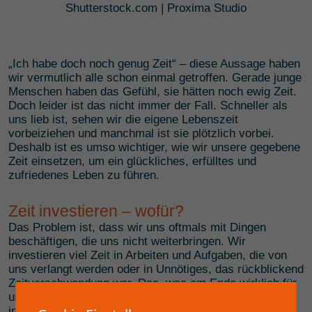
Shutterstock.com | Proxima Studio
„Ich habe doch noch genug Zeit“ – diese Aussage haben
wir vermutlich alle schon einmal getroffen. Gerade junge
Menschen haben das Gefühl, sie hätten noch ewig Zeit.
Doch leider ist das nicht immer der Fall. Schneller als
uns lieb ist, sehen wir die eigene Lebenszeit
vorbeiziehen und manchmal ist sie plötzlich vorbei.
Deshalb ist es umso wichtiger, wie wir unsere gegebene
Zeit einsetzen, um ein glückliches, erfülltes und
zufriedenes Leben zu führen.
Zeit investieren – wofür?
Das Problem ist, dass wir uns oftmals mit Dingen
beschäftigen, die uns nicht weiterbringen. Wir
investieren viel Zeit in Arbeiten und Aufgaben, die von
uns verlangt werden oder in Unnötiges, das rückblickend
Zeitverschwendung war. Das, was am Ende wirklich für
uns übrigbleibt, also die Zeit, die wir in uns selbst
investieren, ist nur ein Bruchteil. Vielen ist gar nicht