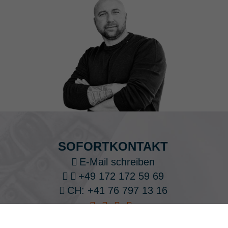
SOFORTKONTAKT
E-Mail schreiben
+49 172 172 59 69
CH: +41 76 797 13 16
Impressum